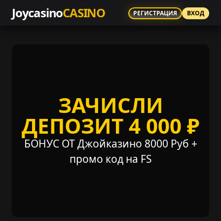
Joycasino
CASINO
РЕГИСТРАЦИЯ
ВХОД
ЗАЧИСЛИ
ДЕПОЗИТ 4 000 ₽
БОНУС ОТ Джойказино 8000 Руб +
промо код на FS