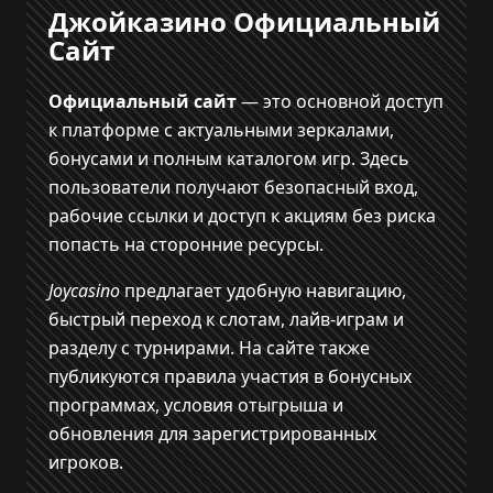
Джойказино Официальный
Сайт
Официальный сайт
— это основной доступ
к платформе с актуальными зеркалами,
бонусами и полным каталогом игр. Здесь
пользователи получают безопасный вход,
рабочие ссылки и доступ к акциям без риска
попасть на сторонние ресурсы.
Joycasino
предлагает удобную навигацию,
быстрый переход к слотам, лайв-играм и
разделу с турнирами. На сайте также
публикуются правила участия в бонусных
программах, условия отыгрыша и
обновления для зарегистрированных
игроков.