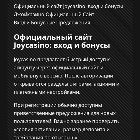
Официальный сайт Joycasino: вход и бонусы
Джойказино Официальный Сайт
Вход и Бонусные Предложения
Официальный сайт
Joycasino: вход и бонусы
Joycasino предлагает быстрый доступ к
аккаунту через официальный сайт и
мобильную версию. После авторизации
открываются разделы с играми, акциями и
платежными настройками.
При регистрации обычно доступны
приветственные предложения для новых
пользователей. Важно заранее проверить
условия активации, размер депозита и
требования по отыгрышу.