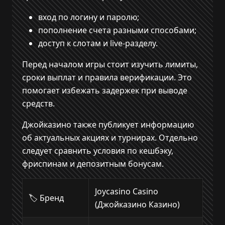
вход по логину и паролю;
пополнение счета разными способами;
доступ к слотам и live-разделу.
Перед началом игры стоит изучить лимиты,
сроки выплат и правила верификации. Это
помогает избежать задержек при выводе
средств.
Джойказино также публикует информацию
об актуальных акциях и турнирах. Отдельно
следует сравнить условия по кешбэку,
фриспинам и депозитным бонусам.
Joycasino Casino
🏷️ Бренд
(Джойказино Казино)