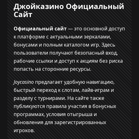
Джойказино Официальный
Сайт
Официальный сайт
— это основной доступ
к платформе с актуальными зеркалами,
бонусами и полным каталогом игр. Здесь
пользователи получают безопасный вход,
рабочие ссылки и доступ к акциям без риска
попасть на сторонние ресурсы.
Joycasino
предлагает удобную навигацию,
быстрый переход к слотам, лайв-играм и
разделу с турнирами. На сайте также
публикуются правила участия в бонусных
программах, условия отыгрыша и
обновления для зарегистрированных
игроков.