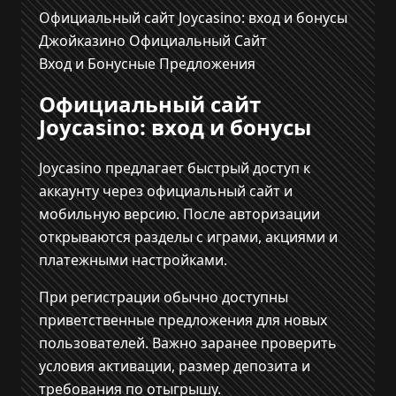
Официальный сайт Joycasino: вход и бонусы
Джойказино Официальный Сайт
Вход и Бонусные Предложения
Официальный сайт
Joycasino: вход и бонусы
Joycasino предлагает быстрый доступ к
аккаунту через официальный сайт и
мобильную версию. После авторизации
открываются разделы с играми, акциями и
платежными настройками.
При регистрации обычно доступны
приветственные предложения для новых
пользователей. Важно заранее проверить
условия активации, размер депозита и
требования по отыгрышу.