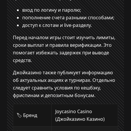
вход по логину и паролю;
пополнение счета разными способами;
доступ к слотам и live-разделу.
Перед началом игры стоит изучить лимиты,
сроки выплат и правила верификации. Это
помогает избежать задержек при выводе
средств.
Джойказино также публикует информацию
об актуальных акциях и турнирах. Отдельно
следует сравнить условия по кешбэку,
фриспинам и депозитным бонусам.
Joycasino Casino
🏷️ Бренд
(Джойказино Казино)