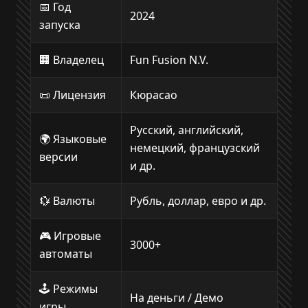
📅 Год
2024
запуска
🏢 Владелец
Fun Fusion N.V.
📜 Лицензия
Кюрасао
Русский, английский,
🌍 Языковые
немецкий, французский
версии
и др.
💱 Валюты
Рубль, доллар, евро и др.
🎮 Игровые
3000+
автоматы
🕹️ Режимы
На деньги / Демо
игры